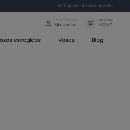
Seguimiento de pedidos
Iniciar sesión
Mi cesta
Mi cuenta
0,00 €
rozos escogidos
Vasos
Blog