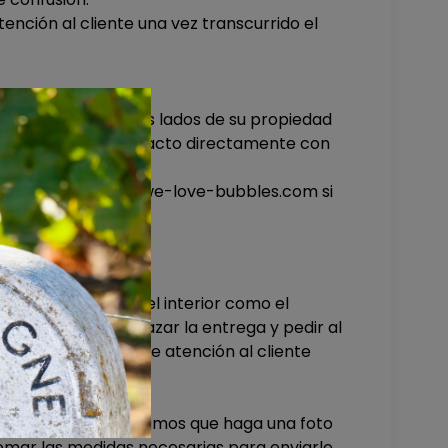
tención al cliente una vez transcurrido el
 dos vecinos a ambos lados de su propiedad
rá que ponerse en contacto directamente con
en arthur (arroba) we-love-bubbles.com si
 comprobar tanto el interior como el
, lo mejor es rechazar la entrega y pedir al
n nuestro equipo de atención al cliente
 su ausencia, le rogamos que haga una foto
omar las medidas necesarias para enviarle