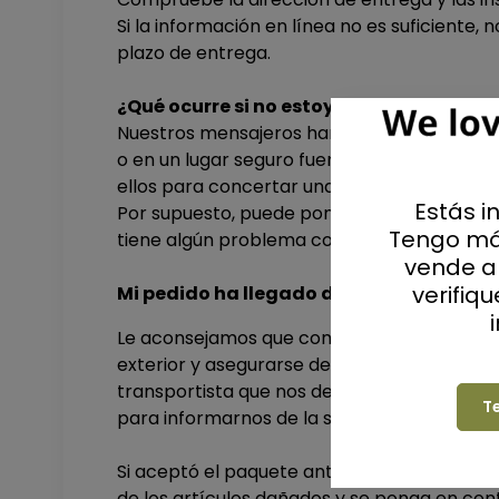
Si la información en línea no es suficiente,
plazo de entrega.
¿Qué ocurre si no estoy presente en el 
Nuestros mensajeros harán todo lo posible 
o en un lugar seguro fuera de la vista. Si 
ellos para concertar una nueva entrega.
Estás i
Por supuesto, puede ponerse en contacto d
Tengo má
tiene algún problema con la entrega y hare
vende al
verifiq
Mi pedido ha llegado dañado, ¿qué deb
Le aconsejamos que compruebe el estado de
exterior y asegurarse de que está satisfech
transportista que nos devuelva el paquete.
T
para informarnos de la situación y que pod
Si aceptó el paquete antes de darse cuenta 
de los artículos dañados y se ponga en co