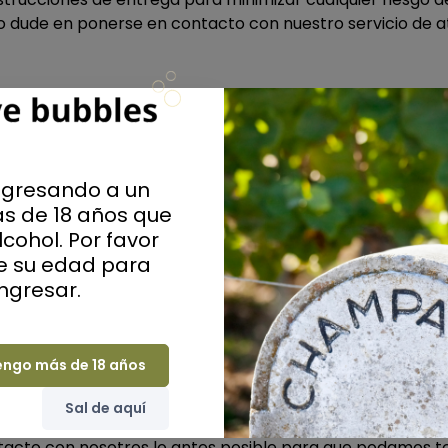
 no dude en ponerse en contacto con nuestro servicio de a
momento de la entrega?
para realizar la entrega e intentarán dejar el paquete a
esto no es posible, le dejarán un aviso de entrega y tend
ngresando a un
irectamente con nuestro equipo de atención al cliente 
s de 18 años que
mos todo lo posible por resolverlo.
cohol. Por favor
ue su edad para
o hacer?
ingresar.
l paquete antes de firmar su recepción. Es aconsejable
o con el estado de la mercancía. Si hay daños importantes
 A continuación, póngase en contacto inmediatamente co
engo más de 18 años
amos enviarle un paquete de sustitución.
Sal de aquí
de que estaba dañado, o si lo dejó en un lugar seguro en
ntacto con nosotros lo antes posible para que podamos t