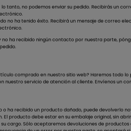
 lo tanto, no podemos enviar su pedido. Recibirás un corr
ectrónico.
ido no ha tenido éxito. Recibirá un mensaje de correo elec
ctrónico.
o y no ha recibido ningún contacto por nuestra parte, pó
pedido.
tículo comprado en nuestro sitio web? Haremos todo lo p
 nuestro servicio de atención al cliente. Envíenos un co
 o ha recibido un producto dañado, puede devolverlo not
. El producto debe estar en su embalaje original, sin abri
a su cargo. Sólo aceptaremos devoluciones de productos
consecuencia de un error por nuestra parte, se aceptará s