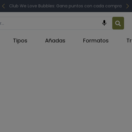
Club We Love Bubbles: Gana puntos con cada compra

Tipos
Añadas
Formatos
T