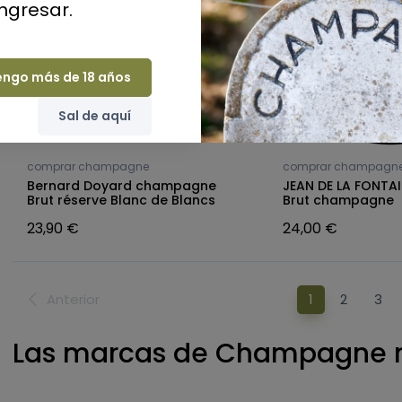
ingresar.
engo más de 18 años
Sal de aquí
comprar champagne
comprar champagn
Bernard Doyard champagne
JEAN DE LA FONTAI
Brut réserve Blanc de Blancs
Brut champagne
23,90 €
24,00 €
Anterior
1
2
3
Las marcas de Champagne m