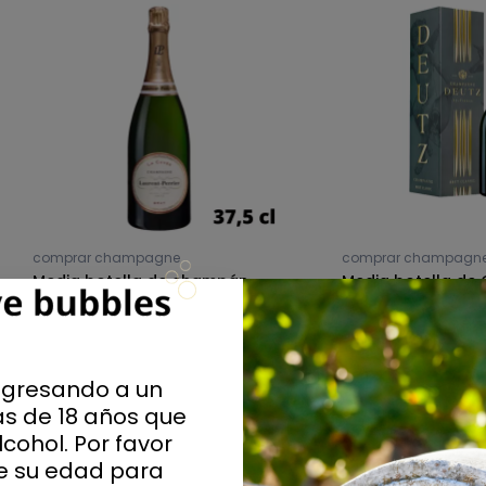
comprar champagne
comprar champagn
Media botella de champán
Media botella d
LAURENT-PERRIER La Cuvee
DEUTZ Brut Classi
22,18 €
23,19 €
ngresando a un
s de 18 años que
cohol. Por favor
ue su edad para