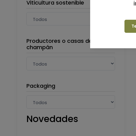
Viticultura sostenible
T
Productores o casas de
champán
Packaging
Novedades