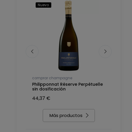
Nuevo
Nuevo
comprar champagne
comprar c
anc de
Philipponnat Réserve Perpétuelle
Nicolas Fe
sin dosificación
Blancs, a
44,37 €
40,23 €
Más productos