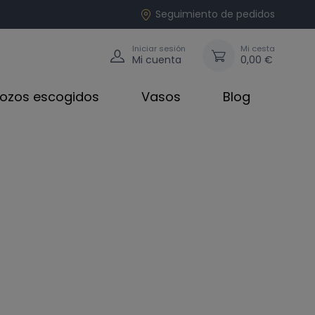
Seguimiento de pedidos
Iniciar sesión
Mi cesta
Mi cuenta
0,00 €
rozos escogidos
Vasos
Blog