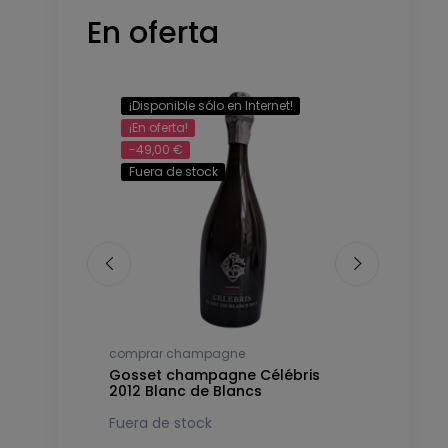
En oferta
¡Disponible sólo en Internet!
-32,00 €
¡En oferta!
-49,00 €
Fuera de stock
comprar champagne
comprar c
14 Premier
Gosset champagne Célébris
Gosset c
2012 Blanc de Blancs
2007 Extr
183,78 €
Fuera de stock