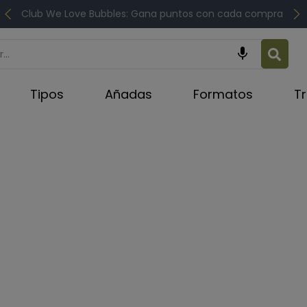
Club We Love Bubbles: Gana puntos con cada compra

Tipos
Añadas
Formatos
T