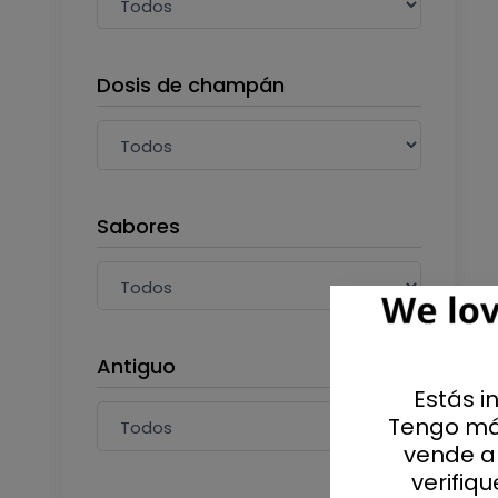
Dosis de champán
Sabores
Antiguo
Estás i
Tengo má
vende al
verifiq