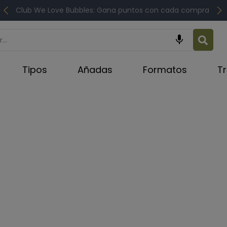
Club We Love Bubbles: Gana puntos con cada compra

Tipos
Añadas
Formatos
T