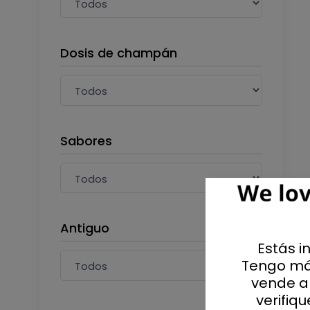
Dosis de champán
Sabores
Antiguo
Estás i
Tengo má
vende al
verifiq