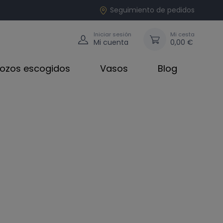
Seguimiento de pedidos
Iniciar sesión
Mi cesta
Mi cuenta
0,00 €
rozos escogidos
Vasos
Blog