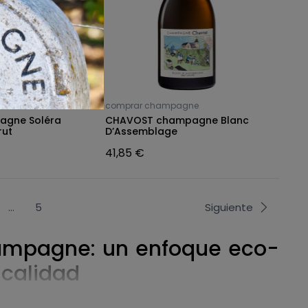
e
comprar champagne
agne Soléra
CHAVOST champagne Blanc
rut
D’Assemblage
41,85 €
…
5
Siguiente
Champagne: un enfoque eco-
 calidad