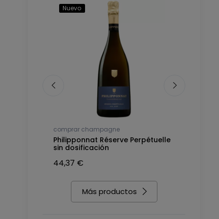
Nuevo
Nuevo
comprar champagne
comprar c
anc de
Philipponnat Réserve Perpétuelle
Nicolas Fe
sin dosificación
Blancs, a
44,37 €
40,23 €
Más productos