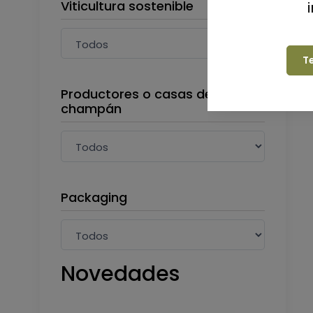
Viticultura sostenible
T
Productores o casas de
champán
Packaging
Novedades