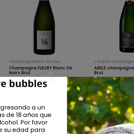
Champagne Blanc de noirs
comprar champagn
Champagne FLEURY Blanc De
ABELE champagne
Noirs Brut
Brut
37,31 €
38,01 €
ngresando a un
s de 18 años que
cohol. Por favor
ue su edad para