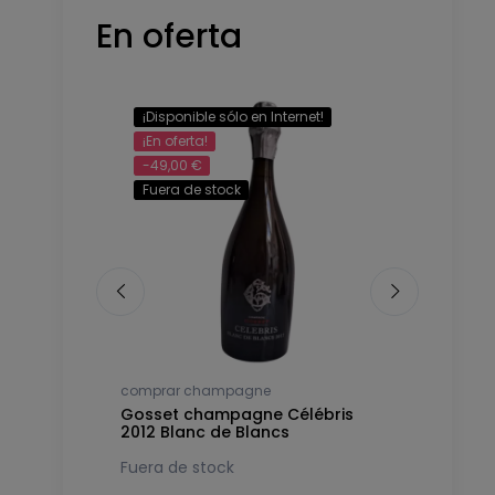
En oferta
¡Disponible sólo en Internet!
-32,00 €
¡En oferta!
-49,00 €
Fuera de stock
comprar champagne
comprar c
14 Premier
Gosset champagne Célébris
Gosset c
2012 Blanc de Blancs
2007 Extr
183,78 €
Fuera de stock