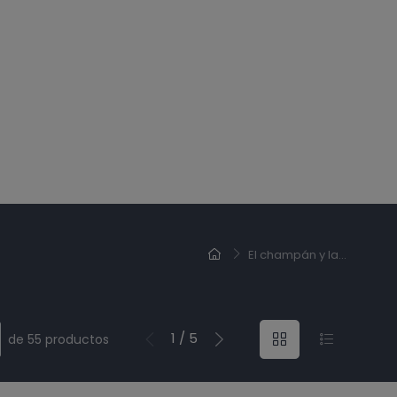
El champán y la...
1 / 5
de 55 productos