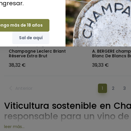
ingresar.
engo más de 18 años
Sal de aquí
comprar champagne
comprar champagn
Champagne Leclerc Briant
A. BERGERE champ
Réserve Extra Brut
Blanc De Blancs B
38,32 €
39,33 €
Anterior
1
2
3
Viticultura sostenible en 
responsable para un vino de
leer más...