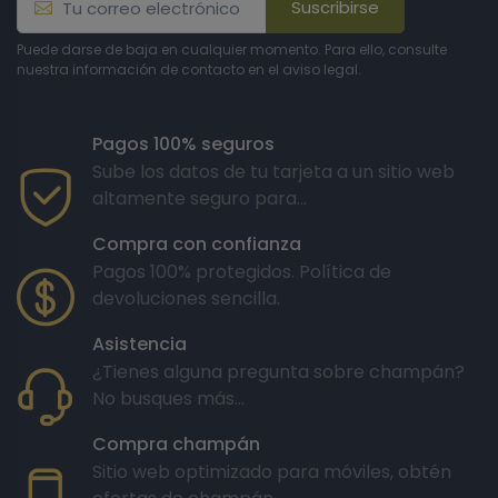
Jeroboam transmite un mensaje simbólico de lujo y
Suscribirse
clase.
Puede darse de baja en cualquier momento. Para ello, consulte
nuestra información de contacto en el aviso legal.
¿Cómo servir y conservar un
Pagos 100% seguros
champán Jeroboam?
Sube los datos de tu tarjeta a un sitio web
altamente seguro para...
Servir un champán Jeroboam
Compra con confianza
Pagos 100% protegidos. Política de
devoluciones sencilla.
A la hora de servir un champán Jeroboam, es
Asistencia
importante asegurarse de que esté bien frío. Debe
¿Tienes alguna pregunta sobre champán?
servirse a una temperatura de unos 8-10 °C para que
No busques más...
conserve sus cualidades gustativas óptimas durante
todo el servicio. Para alcanzar la temperatura deseada,
Compra champán
puede colocar la botella en un cubo con agua y hielo
Sitio web optimizado para móviles, obtén
durante 20 minutos antes de servir.