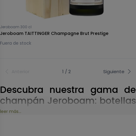
Jeroboam 300 cl
Jeroboam TAITTINGER Champagne Brut Prestige
Fuera de stock
Anterior
1 / 2
Siguiente
Descubra nuestra gama de
champán Jeroboam: botellas
para sus celebraciones
leer más...
Síguenos en
El champán Jeroboam es una categoría especial. Este