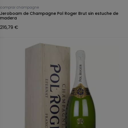
comprar champagne
Jeroboam de Champagne Pol Roger Brut sin estuche de
madera
216,79 €
r champagne
Pausa definitiva Champán
 champagne Célébris
TAITTINGER champagne 2011
xtra-Brut rosé
Comtes de Champagne Rosé
 €
215,78 €
Fuera de stock