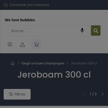
Contacte con nosotros

Elegir un buen champagne
Jeroboam 300 cl
Jeroboam 300 cl
o
Nuevo
1 / 2
Filtros