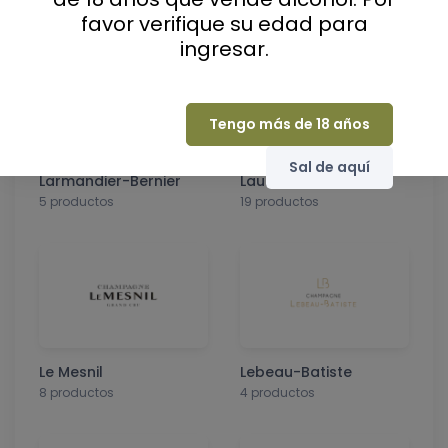
13 productos
15 productos
favor verifique su edad para
ingresar.
Tengo más de 18 años
Sal de aquí
Larmandier-Bernier
Laurent-Perrier
5 productos
19 productos
Le Mesnil
Lebeau-Batiste
8 productos
4 productos