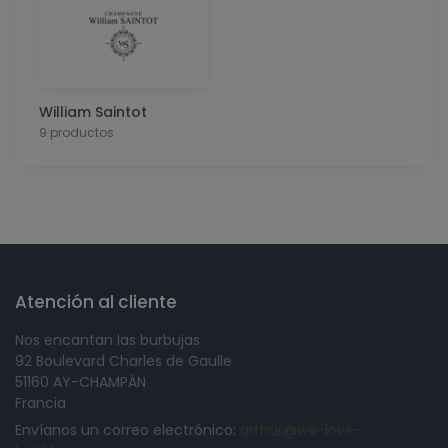
William Saintot
9 productos
Síguenos en
Atención al cliente
Nos encantan las burbujas
92 Boulevard Charles de Gaulle
51160 AY-CHAMPÁN
Francia
Envíanos un correo electrónico:
arthur@we-love-