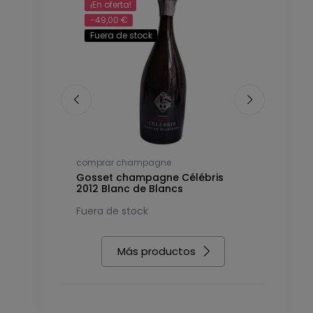
¡En oferta!
-49,00 €
Fuera de stock
comprar champagne
comprar c
14 Premier
Gosset champagne Célébris
Gosset c
2012 Blanc de Blancs
2007 Extr
183,78 €
Fuera de stock
Más productos