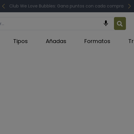
Club We Love Bubbles: Gana puntos con cada compra

Tipos
Añadas
Formatos
T