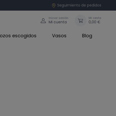
Seguimiento de pedidos
Iniciar sesión
Mi cesta
Mi cuenta
0,00 €
rozos escogidos
Vasos
Blog