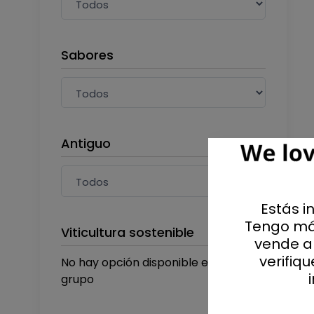
Sabores
Antiguo
Estás i
Tengo má
Viticultura sostenible
vende al
verifiq
No hay opción disponible en este
grupo