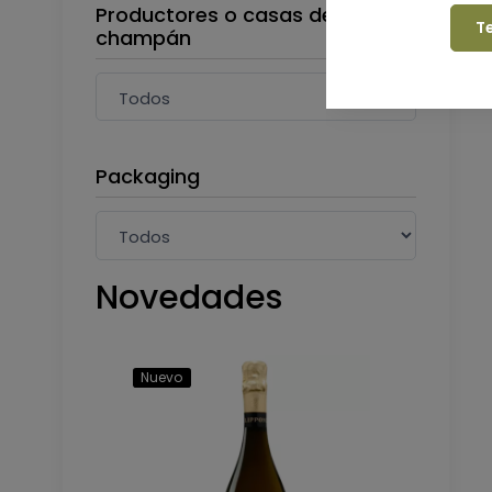
Productores o casas de
T
champán
Packaging
Novedades
Nuevo
Nuevo