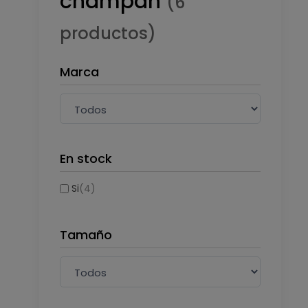
champán
(6
productos)
Marca
En stock
Si
(4)
Tamaño