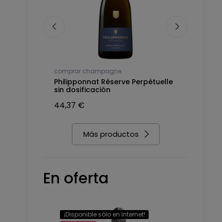
comprar champagne
comprar c
anc de
Philipponnat Réserve Perpétuelle
Nicolas Fe
sin dosificación
Blancs, a
44,37 €
40,23 €
Más productos
En oferta
¡Disponible sólo en Internet!
-32,00 €