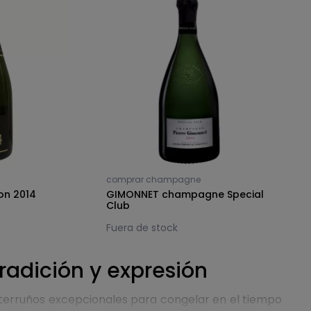
comprar champagne
n 2014
GIMONNET champagne Special
Club
Fuera de stock
adición y expresión
erruños excepcionales para congelar en el tiempo