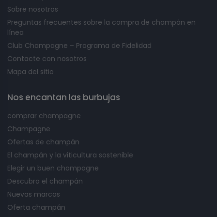
Sobre nosotros
Historia y origen del champán
Preguntas frecuentes sobre la compra de champán en
línea
Club Champagne – Programa de Fidelidad
Los orígenes del champán se remontan al siglo XVII,
Contacte con nosotros
cuando Dom Pérignon empezó a mezclar uvas de
Mapa del sitio
diferentes viñedos para crear un vino espumoso más
complejo y distintivo. Este proceso fue revolucionario en
Nos encantan las burbujas
su momento y se convertiría en uno de los vinos más
populares del mundo. Hoy en día, el champán se
comprar champagne
produce únicamente en la famosa región francesa de
Champagne
Champagne, que cuenta con más de 15.000 viñedos que
Ofertas de champán
producen algunas de las marcas más conocidas como
El champán y la viticultura sostenible
Moët et Chandon, Veuve Clicquot y Louis Roederer.
Elegir un buen champagne
Descubra el champán
Terroirs y variedades de uva
Nuevas marcas
Oferta champán
El champán se elabora a partir de tres variedades de