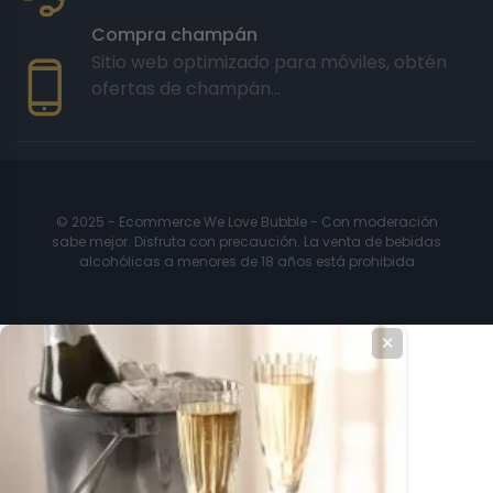
Compra champán
Sitio web optimizado para móviles, obtén
ofertas de champán...
© 2025 - Ecommerce We Love Bubble - Con moderación
sabe mejor. Disfruta con precaución. La venta de bebidas
alcohólicas a menores de 18 años está prohibida
✕