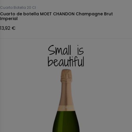
Cuarto Botella 20 Cl
Cuarto de botella MOET CHANDON Champagne Brut
Imperial
13,92 €
r champagne
Pausa definitiva Champán
 champagne Célébris
TAITTINGER champagne 2011
xtra-Brut rosé
Comtes de Champagne Rosé
 €
215,78 €
Fuera de stock