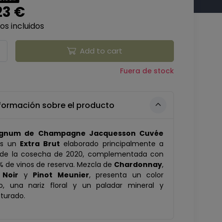
23 €
s incluidos
Add to cart
Fuera de stock
formación sobre el producto
gnum de Champagne Jacquesson Cuvée
s un
Extra Brut
elaborado principalmente a
r de la cosecha de 2020, complementada con
% de vinos de reserva. Mezcla de
Chardonnay
,
 Noir
y
Pinot Meunier
, presenta un color
o, una nariz floral y un paladar mineral y
turado.