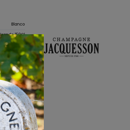
Blanco
Grande 150Cl
Aperitivo
NV
o, pastelero
ut (0 a 6 g/l)
Sin embalaje
 de champán