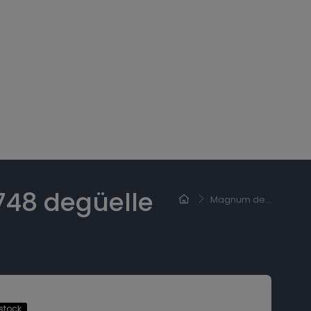
48 degüelle
Magnum de...
stock