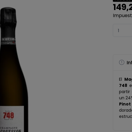
149,
Impuesto
In
El
Ma
748
e
parti
un 24
Pinot
dorad
estruc