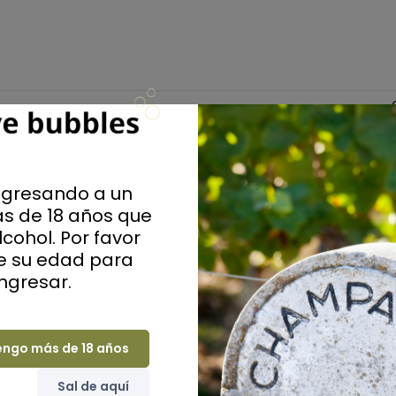
ngresando a un
Sabros
s de 18 años que
cohol. Por favor
Extra Br
ue su edad para
ingresar.
Grandes casas
engo más de 18 años
Sal de aquí