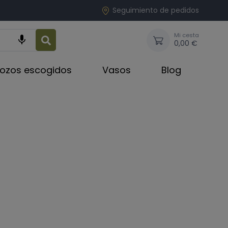
Seguimiento de pedidos
Mi cesta

0,00 €
rozos escogidos
Vasos
Blog