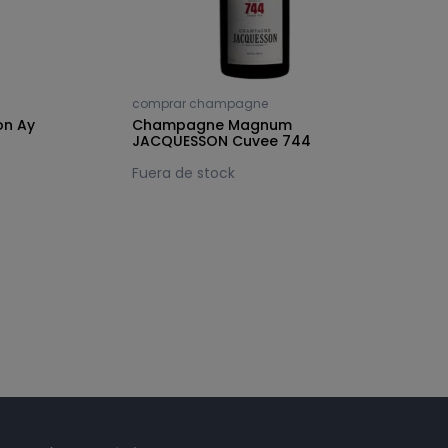
comprar champagne
c
n Ay
Champagne Magnum
C
JACQUESSON Cuvee 744
J
Fuera de stock
F