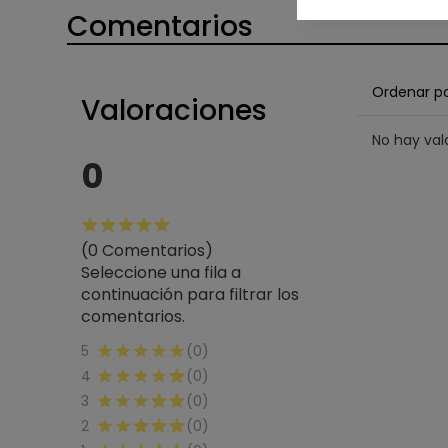
Comentarios
Ordenar p
Valoraciones
No hay va
0
(0 Comentarios)
Seleccione una fila a
continuación para filtrar los
comentarios.
5
(0)
4
(0)
3
(0)
2
(0)