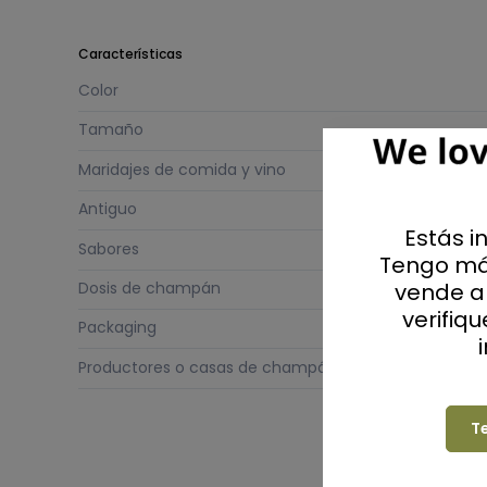
Características
Color
Tamaño
Maridajes de comida y vino
Antiguo
Estás i
Sabores
Tengo má
vende al
Dosis de champán
verifiq
Packaging
Productores o casas de champán
T