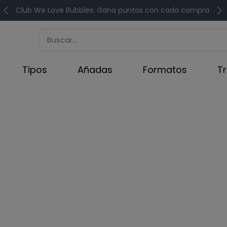
Club We Love Bubbles: Gana puntos con cada compra
Tipos
Añadas
Formatos
T