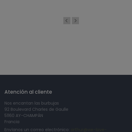
Síguenos en
Atención al cliente
Nos encantan las burbujas
92 Boulevard Charles de Gaulle
51160 AY-CHAMPÁN
Francia
Envíanos un correo electrónico:
arthur@we-love-