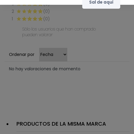
Sal de aquí
3
(0)
2
(0)
1
(0)
Sólo los usuarios que han comprado
pueden valorar
Ordenar por
No hay valoraciones de momento
PRODUCTOS DE LA MISMA MARCA