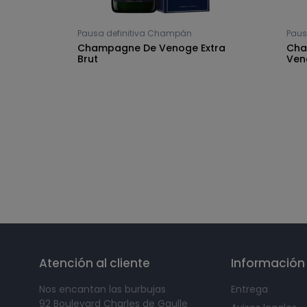
Pausa definitiva Champán
Paus
rand
Champagne De Venoge Extra
Cha
Brut
Ven
Síguenos en
Atención al cliente
Información
Nos encantan las burbujas
Entrega
92 Boulevard Charles de Gaulle