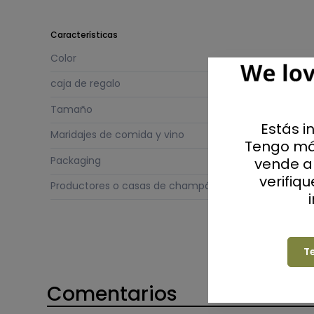
Características
Color
caja de regalo
Tamaño
Estás i
Maridajes de comida y vino
Tengo má
Packaging
vende al
verifiq
Productores o casas de champán
T
Comentarios