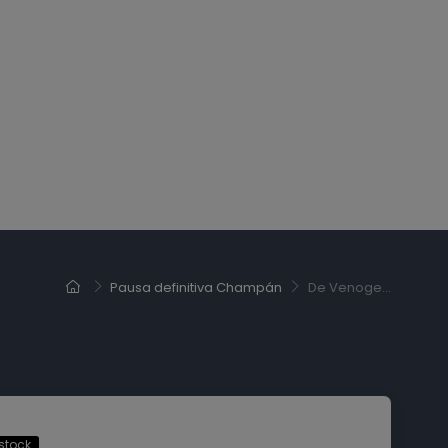
Pausa definitiva Champán
De Venoge...
stock