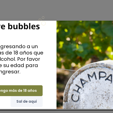
bo
ngresando a un
s de 18 años que
Ca
cohol. Por favor
ue su edad para
Grandes casas
ingresar.
engo más de 18 años
Sal de aquí