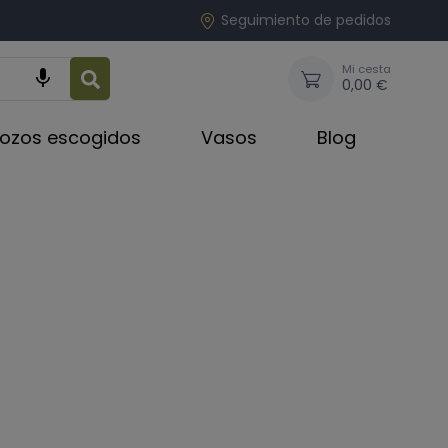
Seguimiento de pedidos
Mi cesta

0,00 €
rozos escogidos
Vasos
Blog