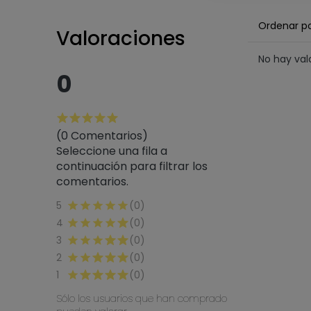
Ordenar p
Valoraciones
No hay va
0
(0 Comentarios)
Seleccione una fila a
continuación para filtrar los
comentarios.
5
(0)
4
(0)
3
(0)
2
(0)
1
(0)
Sólo los usuarios que han comprado