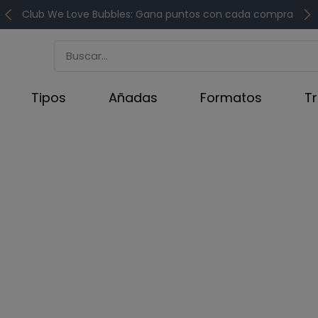
Club We Love Bubbles: Gana puntos con cada compra
Tipos
Añadas
Formatos
T