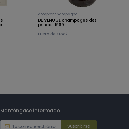
comprar champagne
P
De
DE VENOGE champagne des
D
eu
princes 1989
v
Fuera de stock
Manténgase informado
Suscribirse