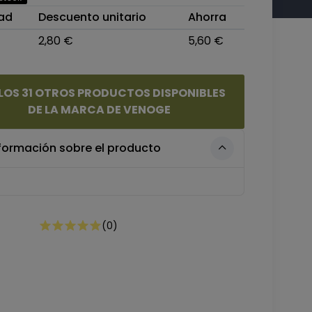
ad
Descuento unitario
Ahorra
2,80 €
5,60 €
 LOS 31 OTROS PRODUCTOS DISPONIBLES
DE LA MARCA DE VENOGE
formación sobre el producto
(
0
)