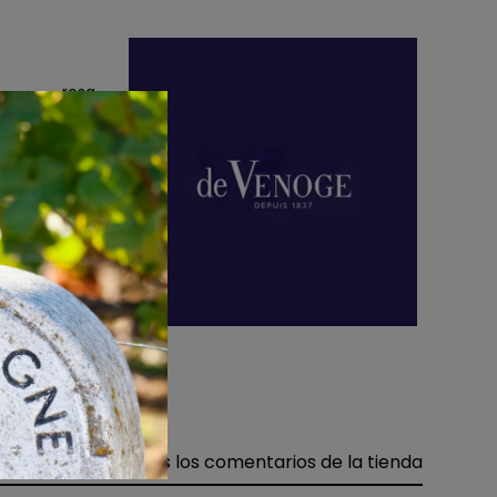
rosa
Sí
tella de 75cl
Postre
ja de cartón
 de champán
Todos los comentarios de la tienda