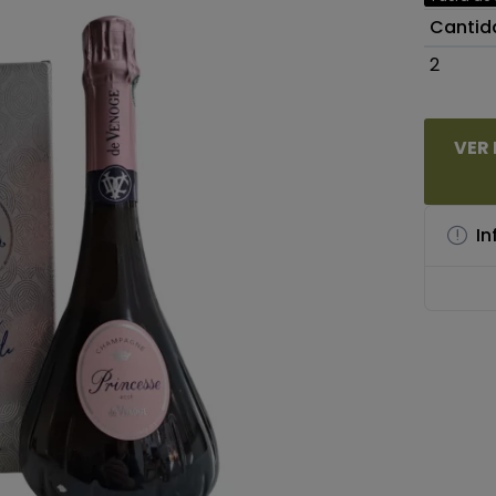
Cantid
2
VER
In