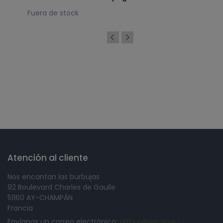
Fuera de stock
Síguenos en
Atención al cliente
Nos encantan las burbujas
92 Boulevard Charles de Gaulle
51160 AY-CHAMPÁN
Francia
Envíanos un correo electrónico:
arthur@we-love-