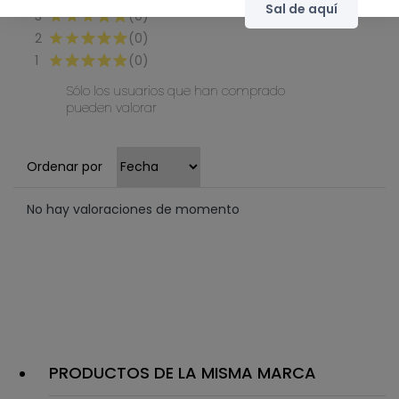
Sal de aquí
3
(0)
2
(0)
1
(0)
Sólo los usuarios que han comprado
pueden valorar
Ordenar por
No hay valoraciones de momento
PRODUCTOS DE LA MISMA MARCA