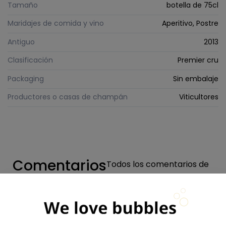
Tamaño
botella de 75cl
Maridajes de comida y vino
Aperitivo, Postre
Antiguo
2013
Clasificación
Premier cru
Packaging
Sin embalaje
Productores o casas de champán
Viticultores
Comentarios
Todos los comentarios de
la tienda
Valoraciones