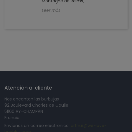
Montagne de Reims,...
Leer más
Síguenos en
Atención al cliente
Nos encantan las burbujas
92 Boulevard Charles de Gaulle
51160 AY-CHAMPÁN
Francia
Envíanos un correo electrónico:
arthur@we-love-
bubbles.com