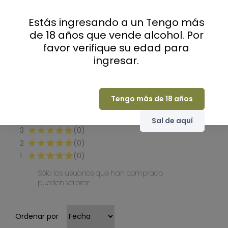
0
Estás ingresando a un Tengo más
de 18 años que vende alcohol. Por
favor verifique su edad para
ingresar.
(0 Comentarios)
Seleccione una fila a continuación para filtrar
los comentarios.
Tengo más de 18 años
5
(0)
4
(0)
Sal de aquí
3
(0)
2
(0)
1
(0)
Sólo los usuarios que han comprado
pueden valorar
Ordenar por