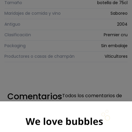
Tamaño
botella de 75cl
Maridajes de comida y vino
Saboreo
Antiguo
2004
Clasificación
Premier cru
Packaging
Sin embalaje
Productores o casas de champán
Viticultores
Comentarios
Todos los comentarios de
la tienda
Valoraciones