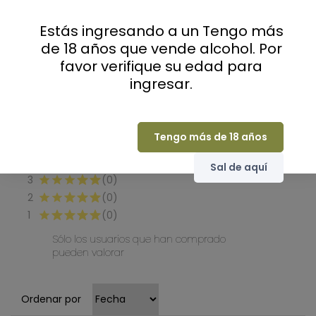
0
Estás ingresando a un Tengo más
de 18 años que vende alcohol. Por
favor verifique su edad para
ingresar.
(0 Comentarios)
Seleccione una fila a continuación para filtrar
los comentarios.
Tengo más de 18 años
5
(0)
4
(0)
Sal de aquí
3
(0)
2
(0)
1
(0)
Sólo los usuarios que han comprado
pueden valorar
Ordenar por