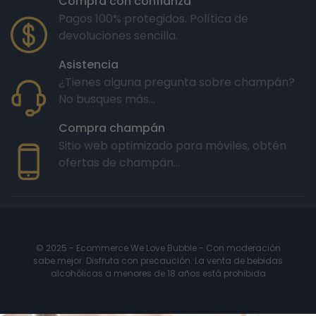
Compra con confianza
Pagos 100% protegidos. Política de
devoluciones sencilla.
Asistencia
¿Tienes alguna pregunta sobre champán?
No busques más...
Compra champán
Sitio web optimizado para móviles, obtén
ofertas de champán...
© 2025 - Ecommerce We Love Bubble - Con moderación
sabe mejor. Disfruta con precaución. La venta de bebidas
alcohólicas a menores de 18 años está prohibida