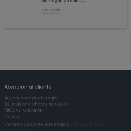
Montagne de Reims,...
Leer más
Síguenos en
Atención al cliente
Nos encantan las burbujas
92 Boulevard Charles de Gaulle
51160 AY-CHAMPÁN
Francia
Envíanos un correo electrónico:
arthur@we-love-
bubbles.com