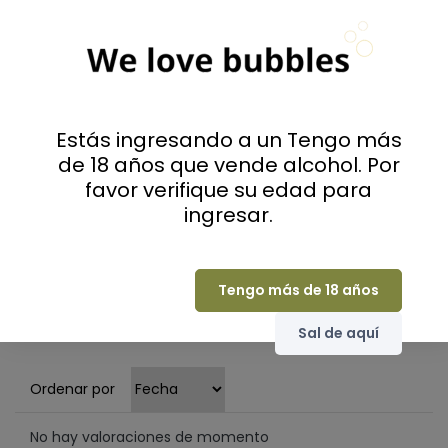
0
(0 Comentarios)
Seleccione una fila a continuación para filtrar
los comentarios.
Estás ingresando a un Tengo más
de 18 años que vende alcohol. Por
5
(0)
favor verifique su edad para
4
(0)
ingresar.
3
(0)
2
(0)
1
(0)
Tengo más de 18 años
Sólo los usuarios que han comprado
pueden valorar
Sal de aquí
Ordenar por
No hay valoraciones de momento