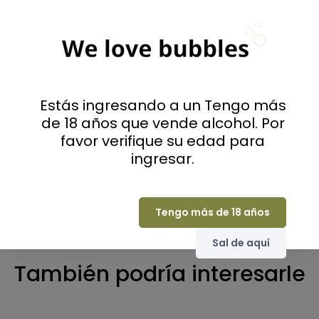
4
(0)
3
(0)
2
(0)
1
(0)
Sólo los usuarios que han comprado
Estás ingresando a un Tengo más
pueden valorar
de 18 años que vende alcohol. Por
favor verifique su edad para
Ordenar por
ingresar.
No hay valoraciones de momento
Tengo más de 18 años
Sal de aquí
También podría interesarle