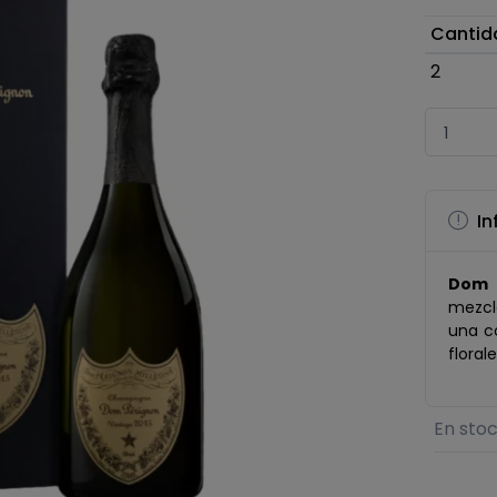
Cantid
2
In
Dom 
mezc
una c
floral
En sto