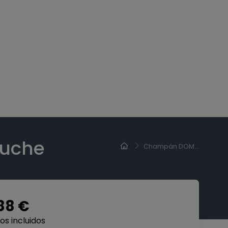
tuche
Champán DOM...
88 €
s incluidos