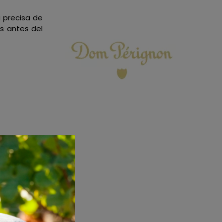
a precisa de
s antes del
azmín, tila),
tado, miel,