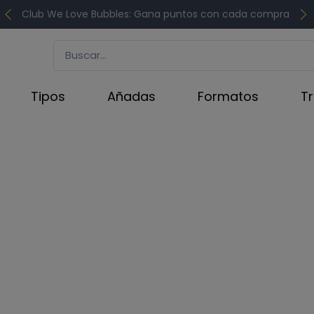
Club We Love Bubbles: Gana puntos con cada compra
Tipos
Añadas
Formatos
T