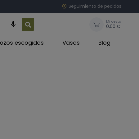
Seguimiento de pedidos
Mi cesta

0,00 €
rozos escogidos
Vasos
Blog