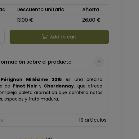
ad
Descuento unitario
Ahorra
13,00 €
26,00 €
Add to cart
formación sobre el producto
Pérignon Millésime 2015
es una precisa
la de
Pinot Noir
y
Chardonnay
, que ofrece
ompleja paleta aromática que combina notas
es, especias y fruta madura.
ck
19 artículos