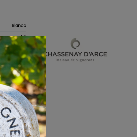
Blanco
No
tella de 75cl
2014
ut (0 a 6 g/l)
Sin embalaje
Orgánico
 de champán