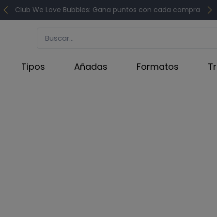
Club We Love Bubbles: Gana puntos con cada compra
Tipos
Añadas
Formatos
T