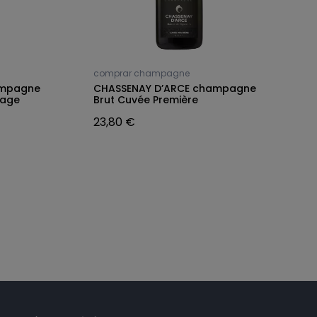
comprar champagne
c
ampagne
CHASSENAY D’ARCE champagne
C
tage
Brut Cuvée Première
E
23,80 €
3