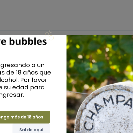
bo
ngresando a un
Extra Br
s de 18 años que
cohol. Por favor
ue su edad para
ingresar.
Grandes casas
engo más de 18 años
Sal de aquí