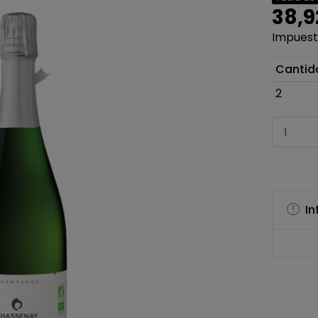
38,9
Impuesto
Cantid
2
In