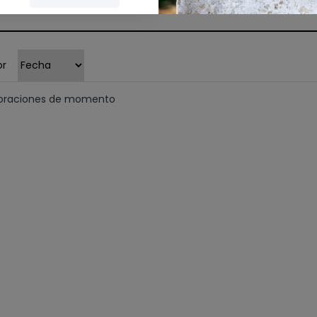
or
loraciones de momento