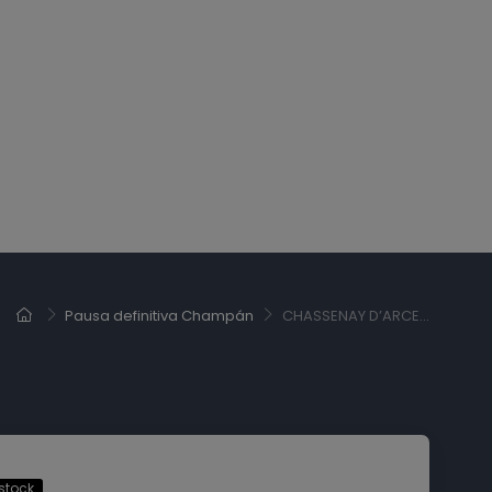
Pausa definitiva Champán
CHASSENAY D’ARCE...
stock