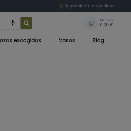
Seguimiento de pedidos
Mi cesta

0,00 €
rozos escogidos
Vasos
Blog