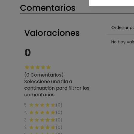
Comentarios
Ordenar p
Valoraciones
No hay va
0
(0 Comentarios)
Seleccione una fila a
continuación para filtrar los
comentarios.
5
(0)
4
(0)
3
(0)
2
(0)