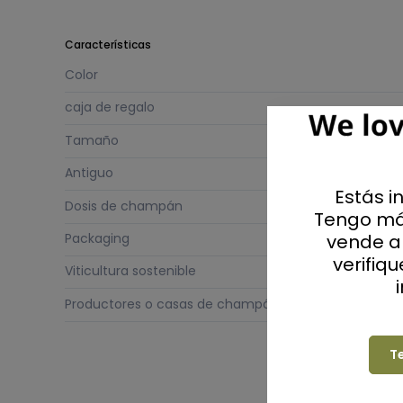
Características
Color
caja de regalo
Tamaño
Antiguo
Estás i
Dosis de champán
Tengo má
vende al
Packaging
verifiq
Viticultura sostenible
Productores o casas de champán
T