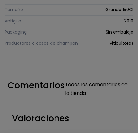
Tamaño
Grande 150Cl
Antiguo
2010
Packaging
Sin embalaje
Productores o casas de champán
Viticultores
Comentarios
Todos los comentarios de
la tienda
Valoraciones