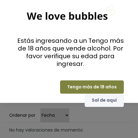
0
(0 Comentarios)
Seleccione una fila a continuación para filtrar
los comentarios.
Estás ingresando a un Tengo más
de 18 años que vende alcohol. Por
5
(0)
favor verifique su edad para
4
(0)
ingresar.
3
(0)
2
(0)
1
(0)
Tengo más de 18 años
Sólo los usuarios que han comprado
pueden valorar
Sal de aquí
Ordenar por
No hay valoraciones de momento