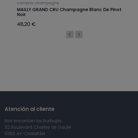
comprar champagne
MAILLY GRAND CRU Champagne Blanc De Pinot
Noir
48,20 €
Síguenos en
Atención al cliente
Nos encantan las burbujas
92 Boulevard Charles de Gaulle
51160 AY-CHAMPÁN