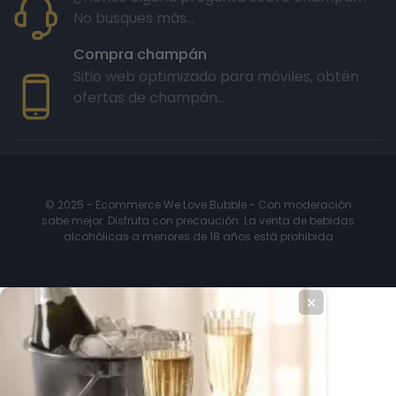
No busques más...
Compra champán
Sitio web optimizado para móviles, obtén
ofertas de champán...
© 2025 - Ecommerce We Love Bubble - Con moderación
sabe mejor. Disfruta con precaución. La venta de bebidas
alcohólicas a menores de 18 años está prohibida
✕