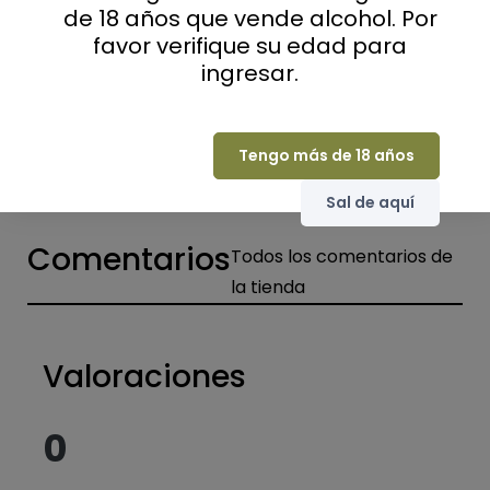
de 18 años que vende alcohol. Por
Gault and Millau
15/20
favor verifique su edad para
ingresar.
Guide Bettane
15/20
Productores o casas de champán
Viticultores
Tengo más de 18 años
Sal de aquí
Comentarios
Todos los comentarios de
la tienda
Valoraciones
0