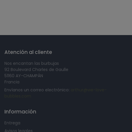
Síguenos en
Atención al cliente
Nos encantan las burbujas
92 Boulevard Charles de Gaulle
51160 AY-CHAMPÁN
Francia
Envíanos un correo electrónico:
arthur@we-love-
bubbles.com
Información
Entrega
Avisos legales