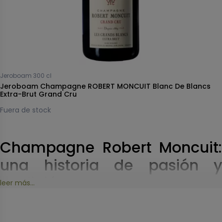
Jeroboam 300 cl
Jeroboam Champagne ROBERT MONCUIT Blanc De Blancs
Extra-Brut Grand Cru
Fuera de stock
Champagne Robert Moncuit:
una historia de pasión y
tradición
leer más...
Síguenos en
La historia de Champagne Robert Moncuit comienza en