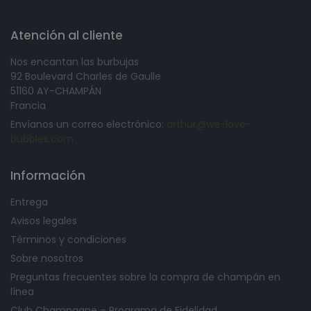
Atención al cliente
Nos encantan las burbujas
92 Boulevard Charles de Gaulle
51160 AY-CHAMPÁN
Francia
Envíanos un correo electrónico:
arthur@we-love-
bubbles.com
Información
Entrega
Avisos legales
Términos y condiciones
Sobre nosotros
Preguntas frecuentes sobre la compra de champán en
línea
Club Champagne – Programa de Fidelidad