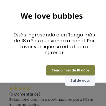
Productores o casas de champán
Viticultores
Comentarios
Estás ingresando a un Tengo más
Todos los comentarios de
de 18 años que vende alcohol. Por
la tienda
favor verifique su edad para
ingresar.
Valoraciones
Tengo más de 18 años
0
Sal de aquí
(0 Comentarios)
Seleccione una fila a continuación para filtrar
los comentarios.