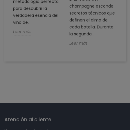
metodología perfecta
d
champagne esconde
para descubrir la
es
secretos técnicos que
verdadera esencia del
definen el alma de
L
vino de...
cada botella. Durante
Leer más
la segunda...
Leer más
Síguenos en
Atención al cliente