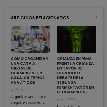
ARTÍCULOS RELACIONADOS
L
CÓMO ORGANIZAR
CRIANZA EN RIMA
L
LA
UNA CATA A
FRENTE A CRIANZA
S
CIEGAS DE
EN TAPÓN DE
M
CHAMPAGNE EN
CORCHO: EL
C
CASA: CRITERIOS
DEBATE DE LA
ANALÍTICOS
SEGUNDA
FERMENTACIÓN EN
El
36 visitas
EL CHAMPAGNE
ca
Organizar una cata a
,
r
43 visitas
ciegas en casa es la
ej
El universo del