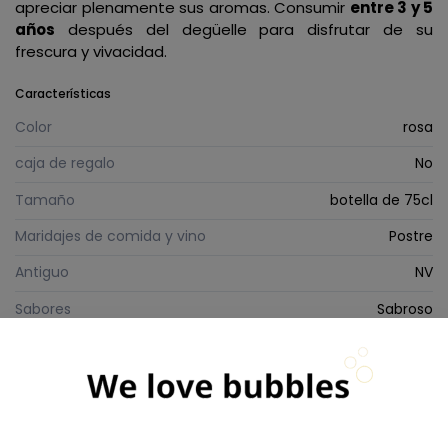
apreciar plenamente sus aromas. Consumir
entre 3 y 5
años
después del degüelle para disfrutar de su
frescura y vivacidad.
Características
Color
rosa
caja de regalo
No
Tamaño
botella de 75cl
Maridajes de comida y vino
Postre
Antiguo
NV
Sabores
Sabroso
Clasificación
Premier cru
Característica especial
Rosé saigné
Dosis de champán
Extra Brut (0 a 6 g/l)