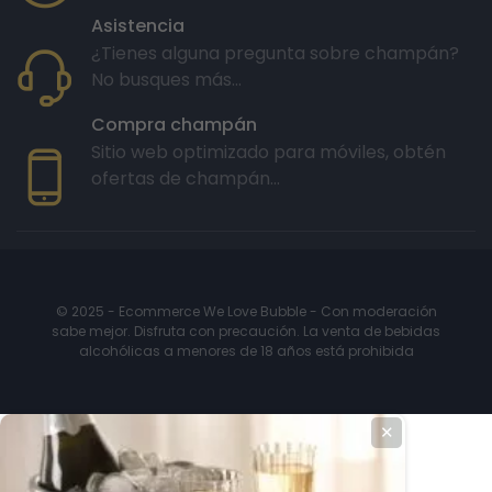
Asistencia
¿Tienes alguna pregunta sobre champán?
No busques más...
Compra champán
Sitio web optimizado para móviles, obtén
ofertas de champán...
© 2025 - Ecommerce We Love Bubble - Con moderación
sabe mejor. Disfruta con precaución. La venta de bebidas
alcohólicas a menores de 18 años está prohibida
✕