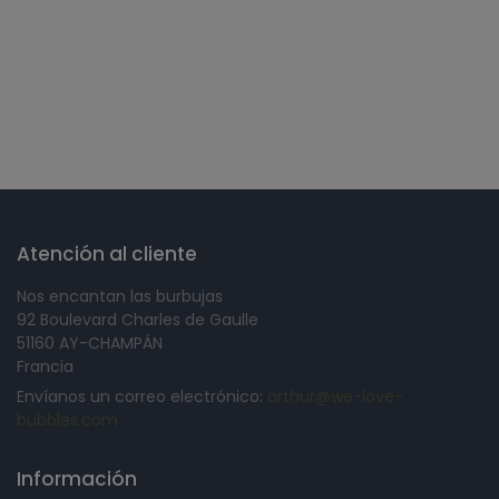
Síguenos en
Atención al cliente
Nos encantan las burbujas
92 Boulevard Charles de Gaulle
51160 AY-CHAMPÁN
Francia
Envíanos un correo electrónico:
arthur@we-love-
bubbles.com
Información