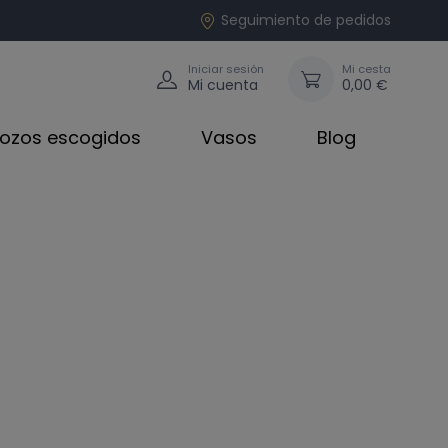
Seguimiento de pedidos
Iniciar sesión
Mi cesta
Mi cuenta
0,00 €
rozos escogidos
Vasos
Blog