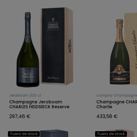
Jeroboam 300 cl
comprar champagn
Champagne Jeroboam
Champagne CHARL
CHARLES HEIDSIECK Reserve
Charlie
297,46 €
433,58 €
Fuera de stock
Fuera de stock