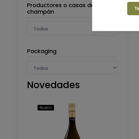
Productores o casas de
T
champán
Packaging
Novedades
Nuevo
Nuevo