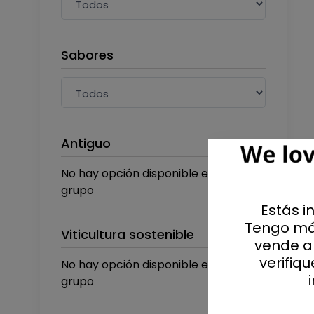
Sabores
Antiguo
No hay opción disponible en este
grupo
Estás i
Tengo má
Viticultura sostenible
vende al
verifiq
No hay opción disponible en este
grupo