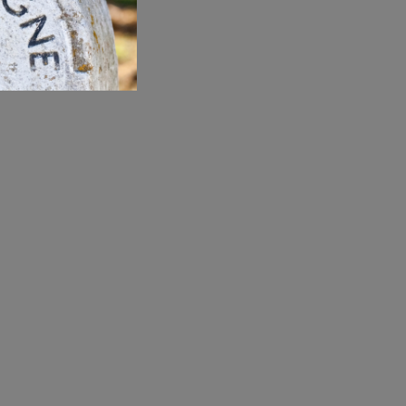
champán al año, el alcance de Heidsieck no es tan
o es un indicio de la calidad de la marca. Los
iño por esta casa y consumen alrededor de 300.000
e champán, es una parte fundamental del proceso
a botella pasa en las bodegas y, una vez fuera y en
 encanto y un carisma que solo las mejores marcas
Nuevo