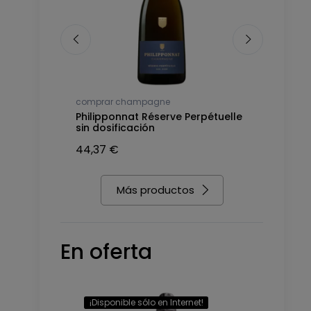
comprar champagne
comprar c
anc de
Philipponnat Réserve Perpétuelle
Nicolas Fe
sin dosificación
Blancs, a
44,37 €
40,23 €
Más productos
En oferta
¡Disponible sólo en Internet!
-32,00 €