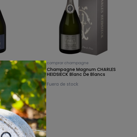
e
comprar champagne
um CHARLES
Champagne Magnum CHARLES
HEIDSIECK Blanc De Blancs
Fuera de stock
hampán más pequeñas que existen actualmente, pero
compensan con una calidad impresionante. Con una