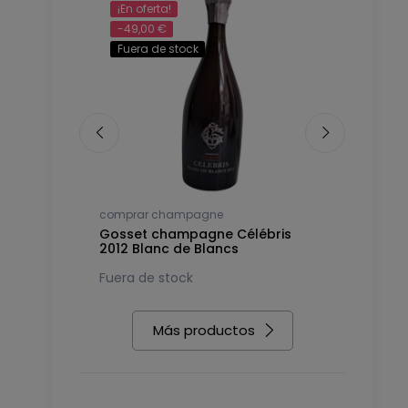
¡En oferta!
-49,00 €
Fuera de stock
comprar champagne
comprar c
14 Premier
Gosset champagne Célébris
Gosset c
2012 Blanc de Blancs
2007 Extr
183,78 €
Fuera de stock
Más productos