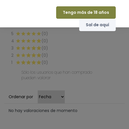
(0 Comentarios)
Tengo más de 18 años
Seleccione una fila a continuación para filtrar
los comentarios.
Sal de aquí
5
(0)
4
(0)
3
(0)
2
(0)
1
(0)
Sólo los usuarios que han comprado
pueden valorar
Ordenar por
No hay valoraciones de momento