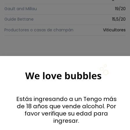
Gault and Millau
19/20
Guide Bettane
15,5/20
Productores o casas de champán
Viticultores
Comentarios
Todos los comentarios de
la tienda
Estás ingresando a un Tengo más
Valoraciones
de 18 años que vende alcohol. Por
favor verifique su edad para
0
ingresar.