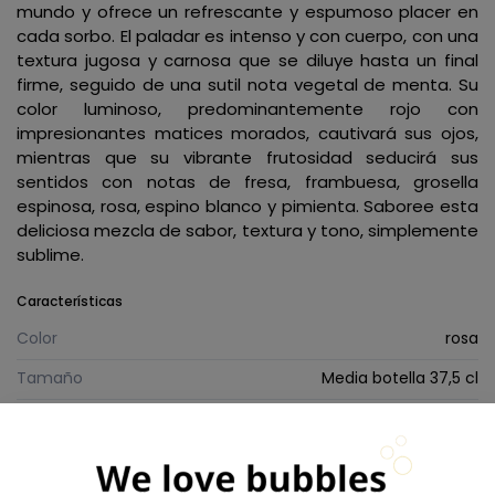
mundo y ofrece un refrescante y espumoso placer en
cada sorbo. El paladar es intenso y con cuerpo, con una
textura jugosa y carnosa que se diluye hasta un final
firme, seguido de una sutil nota vegetal de menta. Su
color luminoso, predominantemente rojo con
impresionantes matices morados, cautivará sus ojos,
mientras que su vibrante frutosidad seducirá sus
sentidos con notas de fresa, frambuesa, grosella
espinosa, rosa, espino blanco y pimienta. Saboree esta
deliciosa mezcla de sabor, textura y tono, simplemente
sublime.
Características
Color
rosa
Tamaño
Media botella 37,5 cl
Maridajes de comida y vino
Aperitivo
Antiguo
NV