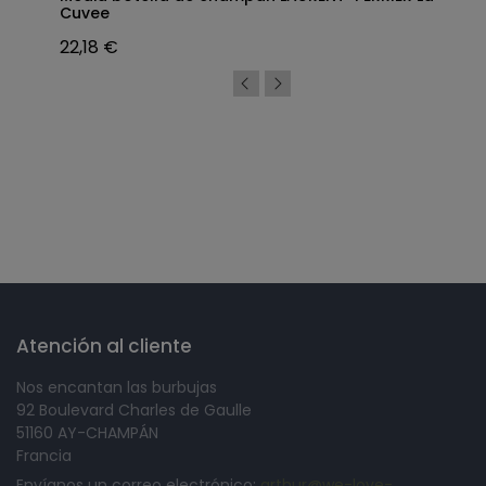
Cuvee
22,18 €
Síguenos en
Atención al cliente
Nos encantan las burbujas
92 Boulevard Charles de Gaulle
51160 AY-CHAMPÁN
Francia
Envíanos un correo electrónico:
arthur@we-love-