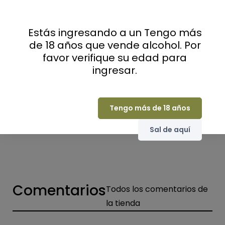
Sabores
Costos, Sabroso, Épico
Dosis de champán
Brut (- 12 g / litro)
Estás ingresando a un Tengo más
Packaging
Sin embalaje
de 18 años que vende alcohol. Por
favor verifique su edad para
Gault and Millau
15/20
ingresar.
Parker rating
88 / 100
Guide Bettane
14,5/20
Tengo más de 18 años
Productores o casas de
Grandes casas de
champán
champán
Sal de aquí
Comentarios
Todos los comentarios de
la tienda