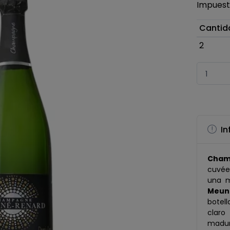
Impuesto
Cantid
2
In
Cham
cuvée 
una 
Meun
botell
claro
madu