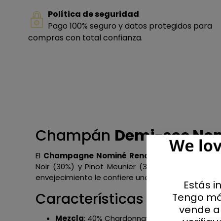
Política de seguridad
Pago 100% seguro y datos protegidos para
compras con total confianza.
Champán
Demi-sec
Nom
El
Champagne Nominé Renard Dem
i-sec es u
Noir (30%) y Pinot Meunier (30%), madurado se
envejecimiento le confiere una estructura refinada 
Estás i
Características técnicas
Tengo má
vende al
Mezcla
: 40% Chardonnay, 30% Pinot Noir, 30