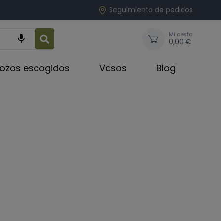
Seguimiento de pedidos
Mi cesta

0,00 €
rozos escogidos
Vasos
Blog