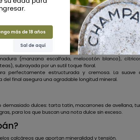
ue su edad para
ingresar.
engo más de 18 años
Sal de aquí
toques de verde suave.
madura (manzana escalfada, melocotón blanco), cítrico
eas), subrayada por un sutil toque floral.
ra perfectamente estructurada y cremosa. La suave do
ea del final asegura una agradable longitud mineral.
demasiado dulces: tarta tatin, macarrones de avellana, tu
gras, para los que buscan una nota dulce sin exceso.
pán?
elos calcáreos que aportan mineralidad y tensión.