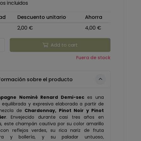
s incluidos
ad
Descuento unitario
Ahorra
2,00 €
4,00 €
Add to cart
Fuera de stock
formación sobre el producto
pagne Nominé Renard Demi-sec
es una
equilibrada y expresiva elaborada a partir de
mezcla de
Chardonnay, Pinot Noir y Pinot
ier
. Envejecido durante casi tres años en
a, este champán cautiva por su color amarillo
 con reflejos verdes, su rica nariz de fruta
ra y bollería, y su paladar untuoso,