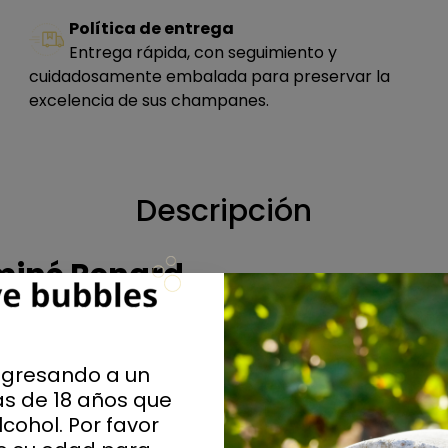
Política de entrega
Entrega rápida, con seguimiento y
cuidadosamente embalada para preservar la
excelencia de sus champanes.
Descripción
iné Renard
n ensamblaje perfectamente equilibrado de Chardonnay (
gún el método tradicional de Champagne entre 30 y 36 
y un fino equilibrio entre redondez y frescura.
ngresando a un
s de 18 años que
cohol. Por favor
% Pinot Meunier