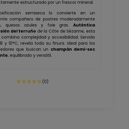
ctamente estructurado por un frescor mineral.
sificación semiseca lo convierte en un
ente compañero de postres moderadamente
s, quesos azules y foie gras.
Auténtica
sión del terruño
de la Côte de Sézanne, esta
 combina complejidad y accesibilidad. Servido
8 y 10°C, revela toda su finura. Ideal para los
edores que buscan un
champán demi-sec
ante
, equilibrado y versátil.
(
0
)