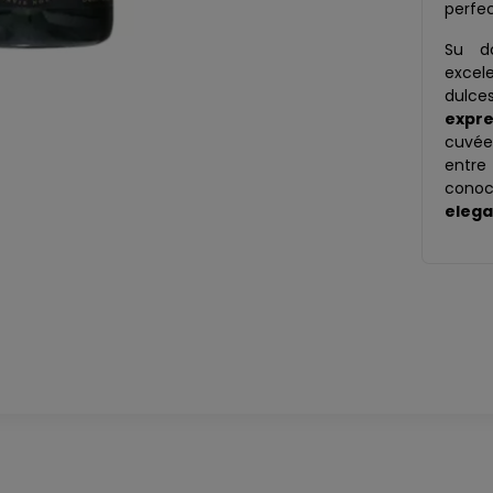
perfe
Su do
excel
dulce
expre
cuvée
entre 
conoc
eleg