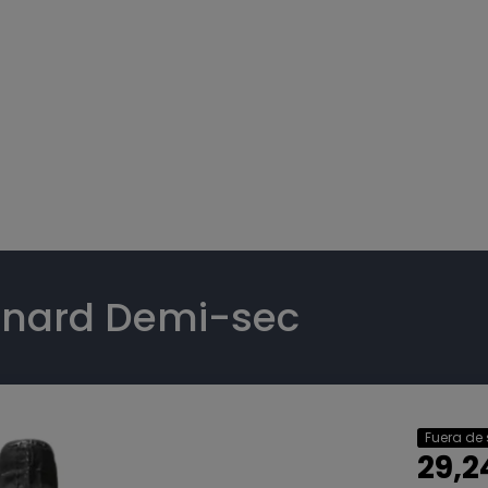
nard Demi-sec
Fuera de 
29,2