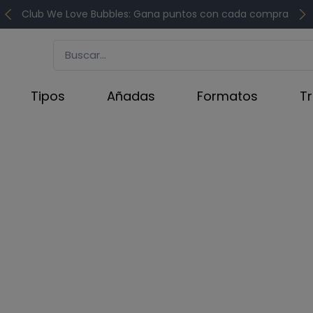
Club We Love Bubbles: Gana puntos con cada compra
Tipos
Añadas
Formatos
T