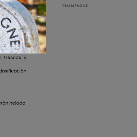
s frescos y
sificación
rrón helado.