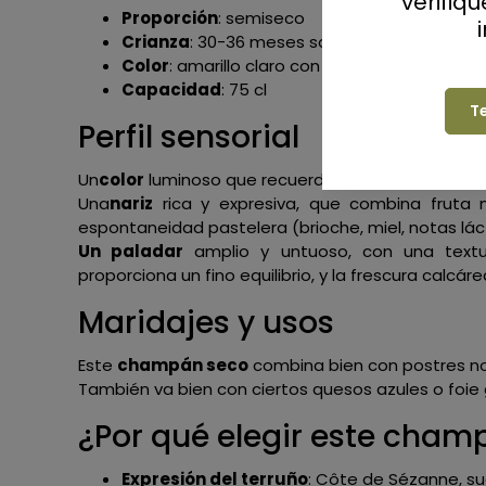
verifiq
Proporción
: semiseco
Crianza
: 30-36 meses sobre lías
Color
: amarillo claro con reflejos verdes
Capacidad
: 75 cl
T
Perfil sensorial
Un
color
luminoso que recuerda al oro suave, con 
Una
nariz
rica y expresiva, que combina fruta 
espontaneidad pastelera (brioche, miel, notas láct
Un paladar
amplio y untuoso, con una textu
proporciona un fino equilibrio, y la frescura calcár
Maridajes y usos
Este
champán seco
combina bien con postres no 
También va bien con ciertos quesos azules o foie 
¿Por qué elegir este cham
Expresión del terruño
: Côte de Sézanne, su