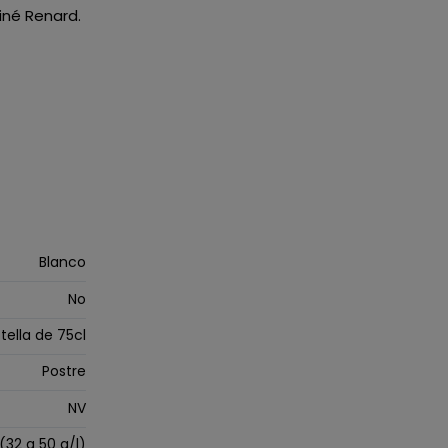
iné Renard.
Blanco
No
tella de 75cl
Postre
NV
32 a 50 g/l)