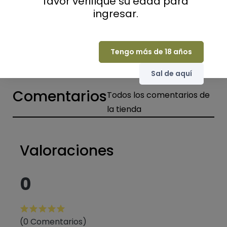
favor verifique su edad para
Packaging
Sin embalaje
ingresar.
Productores o casas de champán
Viticultores
Tengo más de 18 años
Sal de aquí
Comentarios
Todos los comentarios de
la tienda
Valoraciones
0
(0 Comentarios)