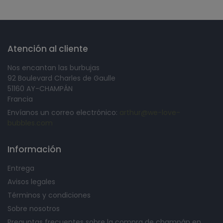
Atención al cliente
Nos encantan las burbujas
92 Boulevard Charles de Gaulle
51160 AY-CHAMPÁN
Francia
Envíanos un correo electrónico:
arthur@we-love-
bubbles.com
Información
Entrega
Avisos legales
Términos y condiciones
Sobre nosotros
Preguntas frecuentes sobre la compra de champán en