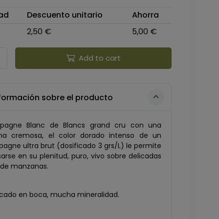
ad
Descuento unitario
Ahorra
2,50 €
5,00 €
Add to cart
formación sobre el producto
agne Blanc de Blancs grand cru con una
a cremosa, el color dorado intenso de un
gne ultra brut (dosificado 3 grs/L) le permite
arse en su plenitud, puro, vivo sobre delicadas
 de manzanas.
ticado en boca, mucha mineralidad.