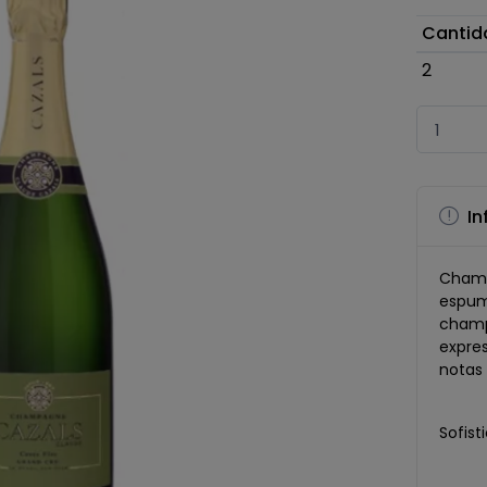
Cantid
2
In
Champ
espum
champa
expres
notas
Sofis