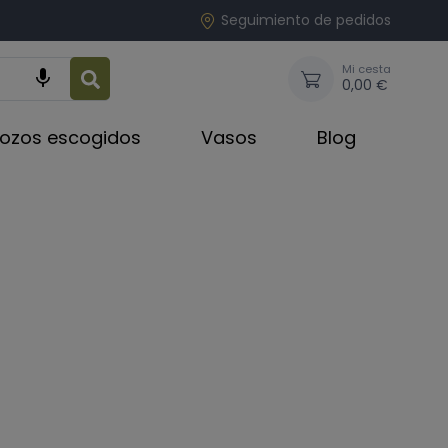
Seguimiento de pedidos
Mi cesta

0,00 €
rozos escogidos
Vasos
Blog