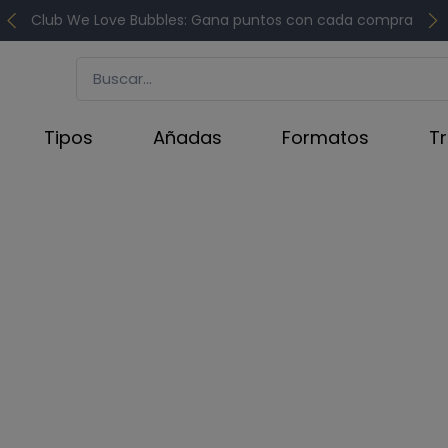
Club We Love Bubbles: Gana puntos con cada compra
Tipos
Añadas
Formatos
T