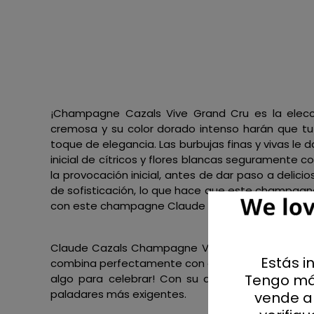
¡Champagne Cazals Vive Grand Cru es la elecci
cremosa y su color dorado intenso harán que tu 
toque de elegancia. Las burbujas finas y vivas le
inicial de cítricos y flores blancas seguramente 
la provocación inicial, antes de dar paso a deli
de sofisticación, lo que hace que este champagn
con este champagne Claude Cazals.
Claude Cazals Champagne Vive Grand Cru es el bu
Estás i
combina perfectamente con ostras y mariscos. Vive
Tengo má
algo para celebrar! Con su delicado equilibrio 
paladares más exigentes.
vende al