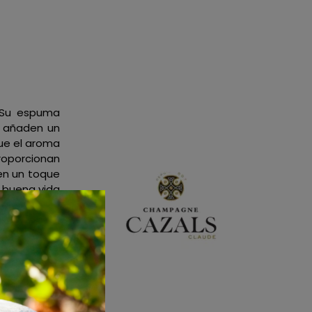
! Su espuma
s añaden un
que el aroma
proporcionan
den un toque
 buena vida
refrescante
initivamente
cluso a los