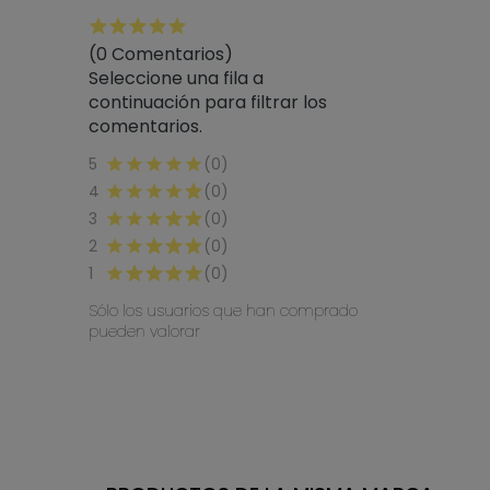
(0 Comentarios)
Seleccione una fila a
continuación para filtrar los
comentarios.
5
(0)
4
(0)
3
(0)
2
(0)
1
(0)
Sólo los usuarios que han comprado
pueden valorar