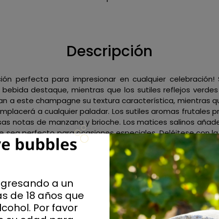
Descripción
ón perfecta para impresionar en cualquier celebración
bebida destaque, mientras que los sutiles reflejos verde
 dan a este champagne su textura característica, mientras 
complacerá a cualquier paladar. Los sutiles aromas frutales 
ciosas notas de manzana y brioche. Los matices salinos aña
e sea perfecto para ocasiones especiales. Deléitese con la
rbujeante perfecto para un aperitivo. Su sabor fresco y 
ngresando a un
 significa "larga vida" en francés, ¡y este champán es def
s de 18 años que
de sabores frutales y florales, seguramente complacerá in
cohol. Por favor