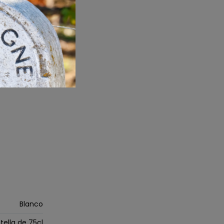
 con frutas
te a la que
Blanco
tella de 75cl