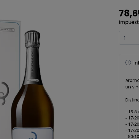
78,6
Impuesto
In
Aroma 
un vin
Distin
- 16.5
- 17/20
- 17/2
- 17/2
- 90/1