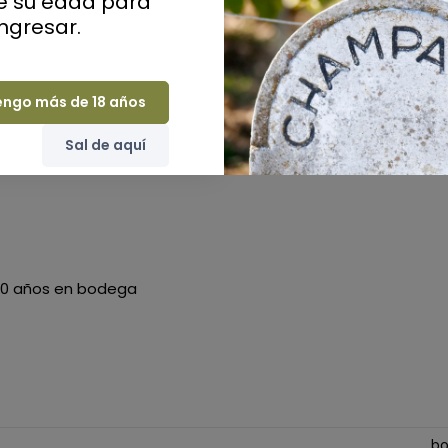
ue su edad para
puesta de sabores sorprendentes (almendras mezcladas
ingresar.
radablemente potente. Una botella verdaderamente elegan
engo más de 18 años
Sal de aquí
 10 años en bodega
bo