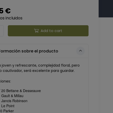
5 €
s incluidos
Add to cart
formación sobre el producto
joven y refrescante, complejidad floral, pero
o cautivador, será excelente para guardar.
ciones:
 / 20 Bettane & Desseauve
 Gault & Millau
0 Jancis Robinson
0 Le Point
00 Parker