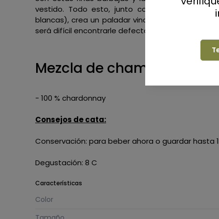
verifiq
vestido. Todo esto, junto con una nariz com
blancas), crea un paladar vinoso complejo y ag
será difícil encontrarle defectos.
T
Mezcla de champán:
- 100 % chardonnay
Consejos de cata:
Conservación: para beber ahora o guardar hasta
Degustación: 8 C
Características
Color
Tamaño