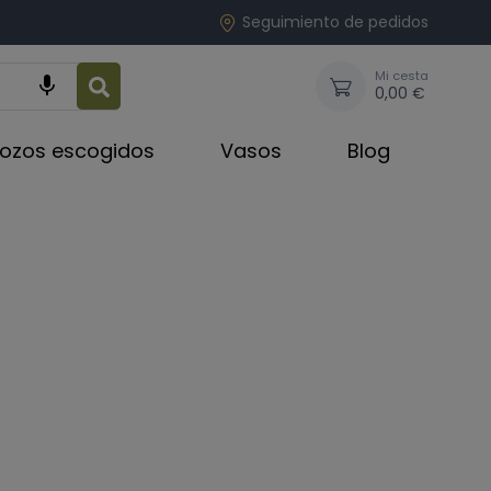
Seguimiento de pedidos
Mi cesta

0,00 €
rozos escogidos
Vasos
Blog