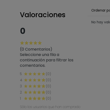
Ordenar p
Valoraciones
No hay va
0
(0 Comentarios)
Seleccione una fila a
continuación para filtrar los
comentarios.
5
(0)
4
(0)
3
(0)
2
(0)
1
(0)
Sólo los usuarios que han comprado