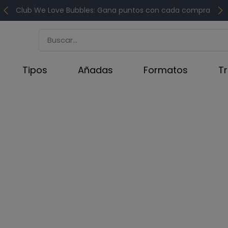
Club We Love Bubbles: Gana puntos con cada compra
Tipos
Añadas
Formatos
T