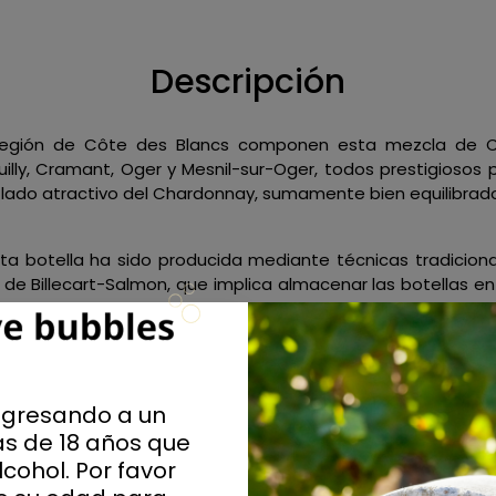
Descripción
 región de Côte des Blancs componen esta mezcla de
uilly, Cramant, Oger y Mesnil-sur-Oger, todos prestigiosos
 lado atractivo del Chardonnay, sumamente bien equilibrad
ta botella ha sido producida mediante técnicas tradiciona
de Billecart-Salmon, que implica almacenar las botellas e
 siglos XVII y XIX. Gracias a una temperatura constante de 1
e hace que esta botella sea decadente y llena de cultura.
ngresando a un
s de 18 años que
cohol. Por favor
s que realzan la botella, resaltando los sutiles reflejos