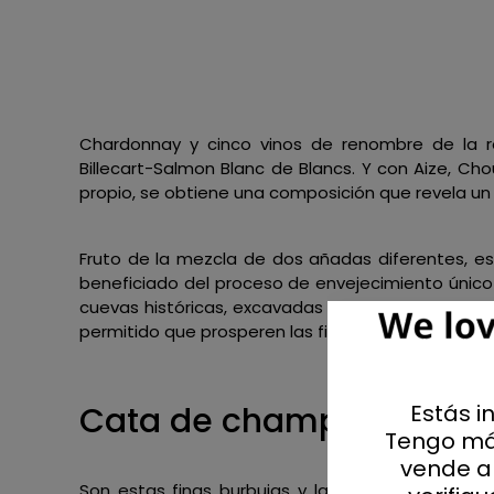
Chardonnay y cinco vinos de renombre de la
Billecart-Salmon Blanc de Blancs. Y con Aize, Cho
propio, se obtiene una composición que revela un
Fruto de la mezcla de dos añadas diferentes, es
beneficiado del proceso de envejecimiento único 
cuevas históricas, excavadas en el paisaje en los
permitido que prosperen las finas burbujas, lo qu
Estás i
Cata de champán:
Tengo má
vende al
Son estas finas burbujas y la elegante espuma la